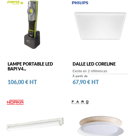
LAMPE PORTABLE LED
DALLE LED CORELINE
BAPI V4...
Existe en 2 références
À partir de
Prix
Prix
106,00 € HT
67,90 € HT