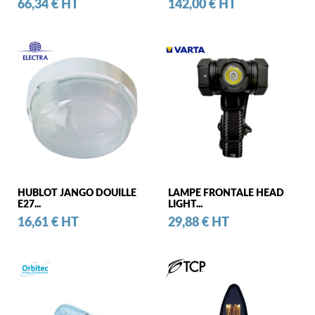
Prix
Prix
66,34 € HT
142,00 € HT
HUBLOT JANGO DOUILLE
LAMPE FRONTALE HEAD
E27...
LIGHT...
Prix
Prix
16,61 € HT
29,88 € HT