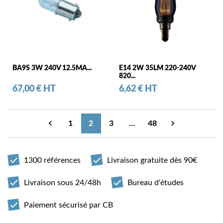
BA9S 3W 240V 12.5MA...
E14 2W 35LM 220-240V
820...
Prix
Prix
67,00 € HT
6,62 € HT


1
2
3
…
48
Précédent
Suivant
1300 références
Livraison gratuite dès 90€
Livraison sous 24/48h
Bureau d'études
Paiement sécurisé par CB