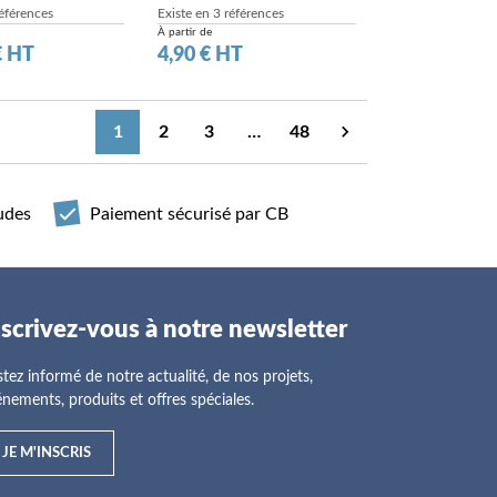
références
Existe en 3 références
À partir de
Prix
€ HT
4,90 € HT

1
2
3
…
48
Suivant
udes
Paiement sécurisé par CB
nscrivez-vous à notre newsletter
tez informé de notre actualité, de nos projets,
nements, produits et offres spéciales.
JE M'INSCRIS