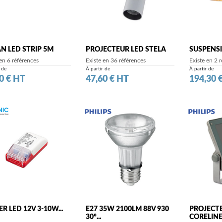
N LED STRIP 5M
PROJECTEUR LED STELA
SUSPENS
 en 6 références
Existe en 36 références
Existe en 2 
 de
À partir de
À partir de
Prix
Prix
0 € HT
47,60 € HT
194,30 
R LED 12V 3-10W...
E27 35W 2100LM 88V 930
PROJECT
30°...
CORELIN