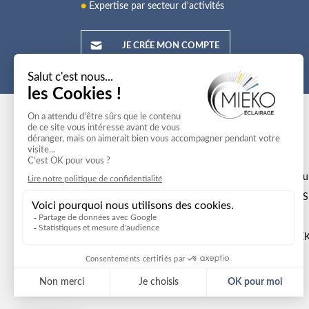
●
Expertise par secteur d'activités
JE CRÉE MON COMPTE
Mieko
Nos offres
A propos
Avantages PRO
Expertise MIEKO
Partenaires - Fou
Engagements RSE
INSTALLATEURS
Blog
CATALOGUES
Recrutement
Elumino by MIE
Nous trouver