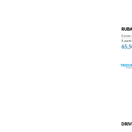
RUBA
Existe
À partir
Prix
65,5
DRIVE