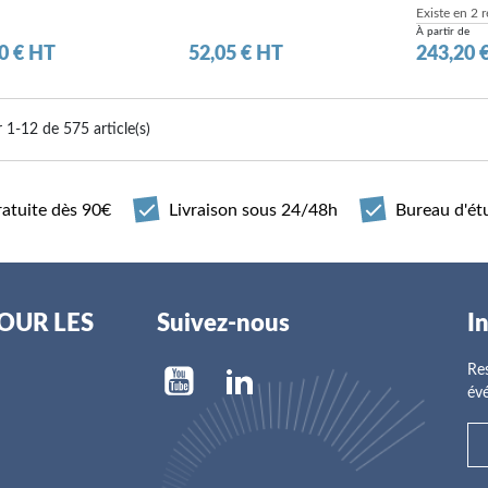
Existe en 2 
À partir de
Prix
Prix
0 € HT
52,05 € HT
243,20 
r 1-12 de 575 article(s)
ratuite dès 90€
Livraison sous 24/48h
Bureau d'ét
POUR LES
Suivez-nous
I
Res
évé