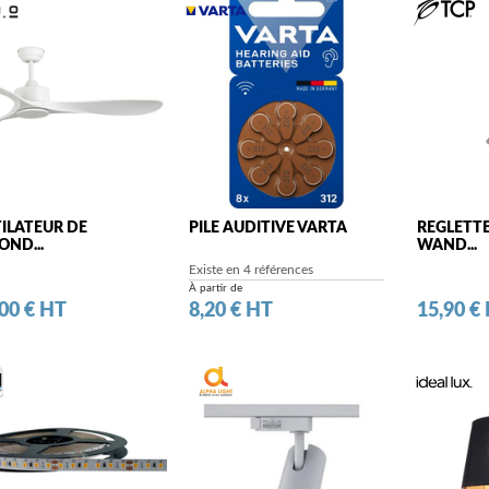
ILATEUR DE
PILE AUDITIVE VARTA
REGLETT
OND...
WAND...
Existe en 4 références
À partir de
Prix
Prix
00 € HT
8,20 € HT
15,90 €