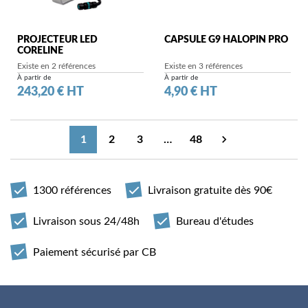
PROJECTEUR LED
CAPSULE G9 HALOPIN PRO
CORELINE
Existe en 2 références
Existe en 3 références
À partir de
À partir de
Prix
Prix
243,20 € HT
4,90 € HT

1
2
3
…
48
Suivant
1300 références
Livraison gratuite dès 90€
Livraison sous 24/48h
Bureau d'études
Paiement sécurisé par CB