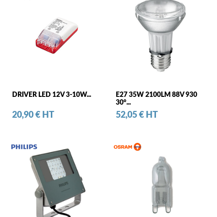
DRIVER LED 12V 3-10W...
E27 35W 2100LM 88V 930
30°...
Prix
Prix
20,90 € HT
52,05 € HT