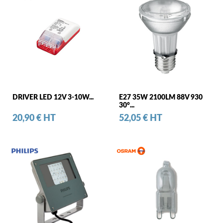
DRIVER LED 12V 3-10W...
E27 35W 2100LM 88V 930
30°...
Prix
Prix
20,90 € HT
52,05 € HT