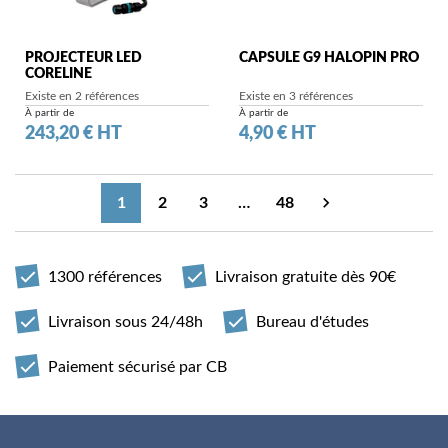
PROJECTEUR LED
CAPSULE G9 HALOPIN PRO
CORELINE
Existe en 2 références
Existe en 3 références
À partir de
À partir de
Prix
Prix
243,20 € HT
4,90 € HT

1
2
3
…
48
Suivant
1300 références
Livraison gratuite dès 90€
Livraison sous 24/48h
Bureau d'études
Paiement sécurisé par CB