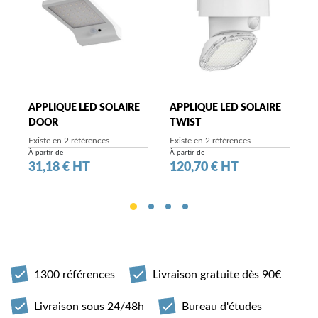
APPLIQUE LED SOLAIRE
APPLIQUE LED SOLAIRE
A
DOOR
TWIST
G
Existe en 2 références
Existe en 2 références
À partir de
À partir de
Prix
Prix
P
31,18 € HT
120,70 € HT
7
1300 références
Livraison gratuite dès 90€
Livraison sous 24/48h
Bureau d'études