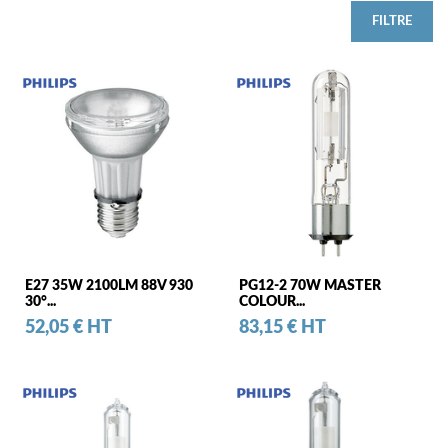
FILTRE
E27 35W 2100LM 88V 930
PG12-2 70W MASTER
30°...
COLOUR...
Prix
Prix
52,05 € HT
83,15 € HT