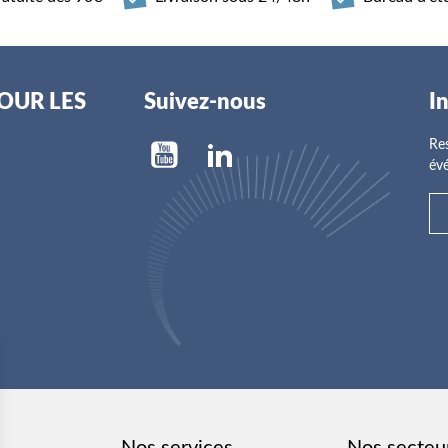
POUR LES
Suivez-nous
I
Res
évé
Nos services
Nos secteur