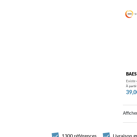
BAES
Existe
À partir
Prix
39,0
Afficher
1300 références
Livraison g