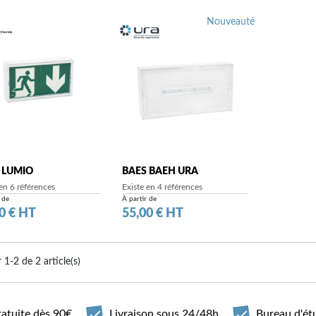
Nouveauté
 LUMIO
BAES BAEH URA
 en 6 références
Existe en 4 références
 de
À partir de
Prix
0 € HT
55,00 € HT
 1-2 de 2 article(s)
ratuite dès 90€
Livraison sous 24/48h
Bureau d'ét