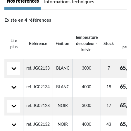
Nos références
Informations techniques
Existe en 4 références
P
Température
Lire
É
Référence
Finition
de couleur -
Stock
plus
parti
kelvin
in
65,0
ref. JG02133
BLANC
3000
7
65,0
ref. JG02134
BLANC
4000
18
65,0
ref. JG02128
NOIR
3000
17
65,0
ref. JG02132
NOIR
4000
43