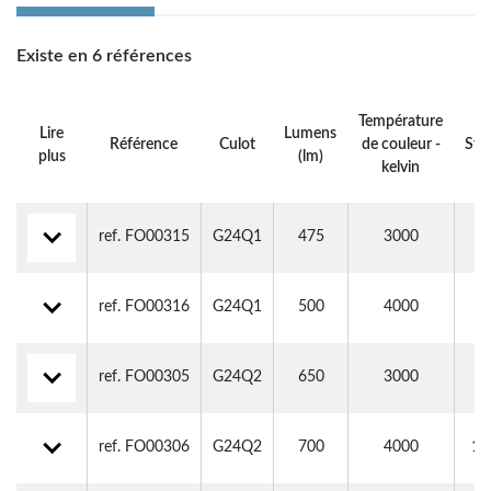
Existe en 6 références
Température
Lire
Lumens
Référence
Culot
de couleur -
Sto
plus
(lm)
kelvin
ref. FO00315
G24Q1
475
3000
3
ref. FO00316
G24Q1
500
4000
2
ref. FO00305
G24Q2
650
3000
3
ref. FO00306
G24Q2
700
4000
17