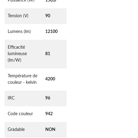
Puissance (W)
150,0
Tension (V)
90
Lumens (lm)
12100
Efficacité
lumineuse
81
(lm/W)
Température de
4200
couleur - kelvin
IRC
96
Code couleur
942
Gradable
NON