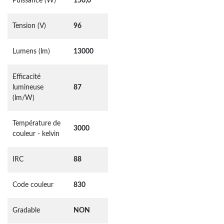
Puissance (W)
150,0
Tension (V)
96
Lumens (lm)
13000
Efficacité
lumineuse
87
(lm/W)
Température de
3000
couleur - kelvin
IRC
88
Code couleur
830
Gradable
NON