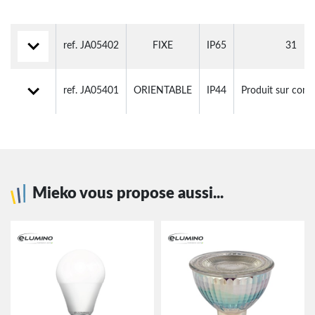
ref. JA05402
FIXE
IP65
31
ref. JA05401
ORIENTABLE
IP44
Produit sur co
Mieko vous propose aussi...