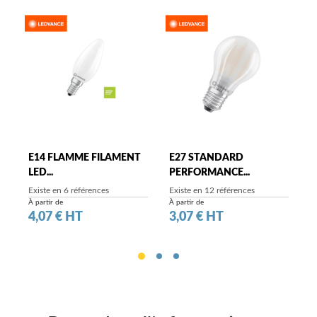
E14 FLAMME FILAMENT
E27 STANDARD
E
LED...
PERFORMANCE...
Existe en 6 références
Existe en 12 références
E
À partir de
À partir de
À 
Prix
Prix
P
4,07 € HT
3,07 € HT
4