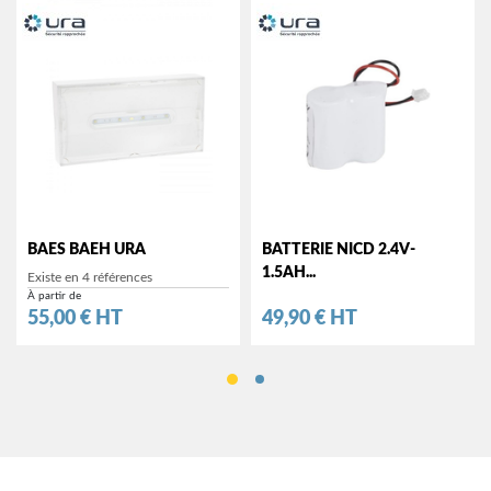
BAES BAEH URA
BATTERIE NICD 2.4V-
1.5AH...
Existe en 4 références
À partir de
Prix
Prix
55,00 € HT
49,90 € HT