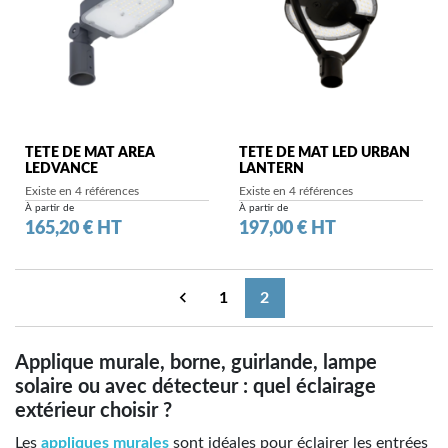
TETE DE MAT AREA
TETE DE MAT LED URBAN
LEDVANCE
LANTERN
Existe en 4 références
Existe en 4 références
À partir de
À partir de
Prix
Prix
165,20 € HT
197,00 € HT

1
2
Précédent
Applique murale, borne, guirlande, lampe
solaire ou avec détecteur : quel éclairage
extérieur choisir ?
Les
appliques murales
sont idéales pour éclairer les entrées