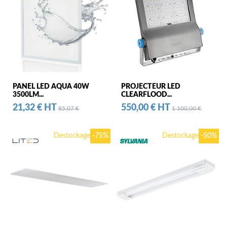
PANEL LED AQUA 40W
PROJECTEUR LED
3500LM...
CLEARFLOOD...
Prix
Prix standard
Prix
Prix standard
21,32 € HT
550,00 € HT
85,07 €
1 100,00 €
Destockage
-75%
Destockage
-50%