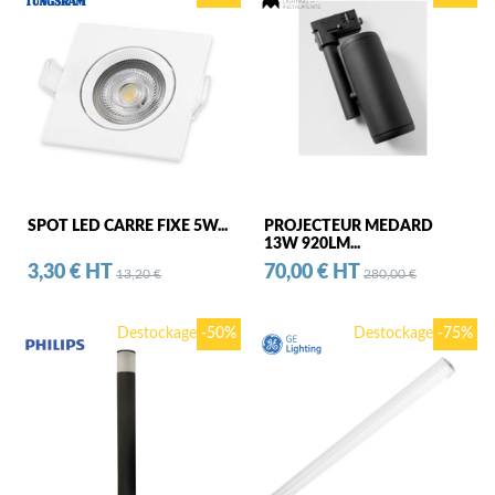
SPOT LED CARRE FIXE 5W...
PROJECTEUR MEDARD
13W 920LM...
Prix
Prix standard
Prix
Prix standard
3,30 € HT
70,00 € HT
13,20 €
280,00 €
Destockage
-50%
Destockage
-75%