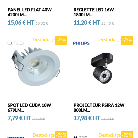
PANEL LED FLAT 40W
REGLETTE LED 16W
4200LM...
1800LM...
Prix
Prix standard
Prix
Prix standard
15,06 € HT
11,20 € HT
60,02 €
22,40 €
Destockage
-75%
Destockage
-75%
SPOT LED CUBA 10W
PROJECTEUR PSIRA 12W
679LM...
800LM...
Prix
Prix standard
Prix
Prix standard
7,79 € HT
17,98 € HT
30,74 €
71,90 €
Destockage
-75%
Destockage
-75%