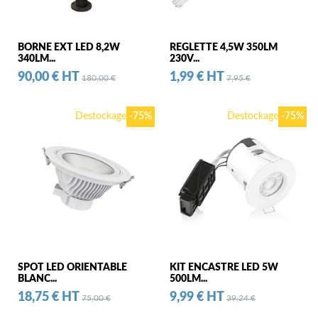
BORNE EXT LED 8,2W
REGLETTE 4,5W 350LM
340LM...
230V...
Prix
Prix standard
Prix
Prix standard
90,00 € HT
1,99 € HT
180,00 €
7,95 €
Destockage
-75%
Destockage
-75%
SPOT LED ORIENTABLE
KIT ENCASTRE LED 5W
BLANC...
500LM...
Prix
Prix standard
Prix
Prix standard
18,75 € HT
9,99 € HT
75,00 €
39,24 €