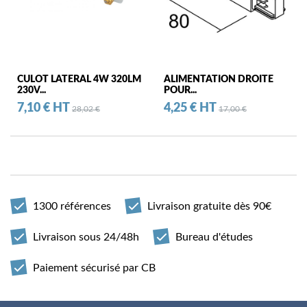
CULOT LATERAL 4W 320LM
ALIMENTATION DROITE
230V...
POUR...
Prix
Prix standard
Prix
Prix standard
7,10 € HT
4,25 € HT
28,02 €
17,00 €
1300 références
Livraison gratuite dès 90€
Livraison sous 24/48h
Bureau d'études
Paiement sécurisé par CB