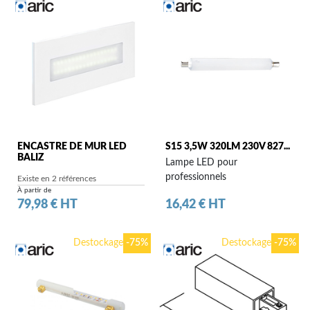
ENCASTRE DE MUR LED
S15 3,5W 320LM 230V 827...
BALIZ
Lampe LED pour
professionnels
Existe en 2 références
À partir de
Prix
Prix
79,98 € HT
16,42 € HT
Destockage
-75%
Destockage
-75%