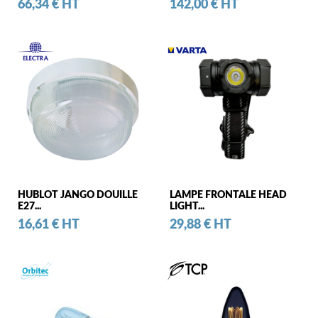
Prix
Prix
66,34 € HT
142,00 € HT
HUBLOT JANGO DOUILLE
LAMPE FRONTALE HEAD
E27...
LIGHT...
Prix
Prix
16,61 € HT
29,88 € HT