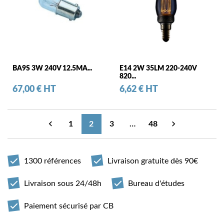
BA9S 3W 240V 12.5MA...
E14 2W 35LM 220-240V
820...
Prix
Prix
67,00 € HT
6,62 € HT


1
2
3
…
48
Précédent
Suivant
1300 références
Livraison gratuite dès 90€
Livraison sous 24/48h
Bureau d'études
Paiement sécurisé par CB