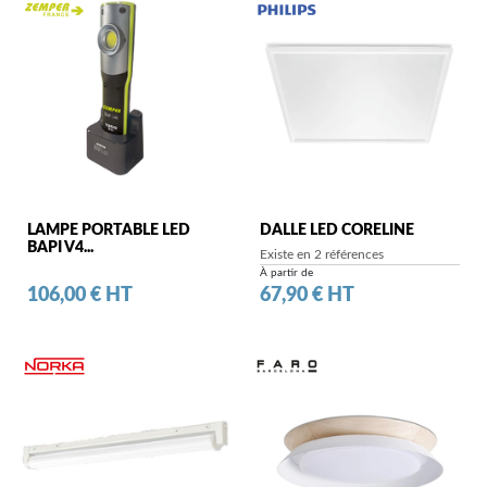
LAMPE PORTABLE LED
DALLE LED CORELINE
BAPI V4...
Existe en 2 références
À partir de
Prix
Prix
106,00 € HT
67,90 € HT